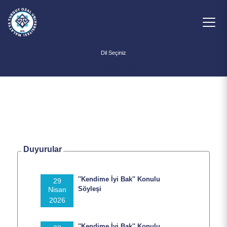
Powered by
Duyurular
''Kendime İyi Bak'' Konulu
29
Söyleşi
Nisan
Ana Sayfa
2026
''Kendime İyi Bak'' Konulu