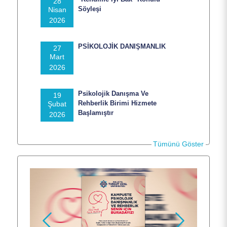
28
Hakkımızda
Söyleşi
Nisan
2026
Hizmetlerimiz
PSİKOLOJİK DANIŞMANLIK
27
Mart
2026
Personel
Psikolojik Danışma Ve
19
Rehberlik Birimi Hizmete
Şubat
Başlamıştır
2026
Dokümanlar
Tümünü Göster
SSS
BAŞVURU FORMU
İletişim
Önceki
Sonraki